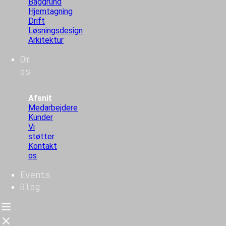
Baggrund
Hjemtagning
Drift
Løsningsdesign
Arkitektur
Om
os
Afsnit
Medarbejdere
Kunder
Vi
støtter
Kontakt
os
Events
Blog