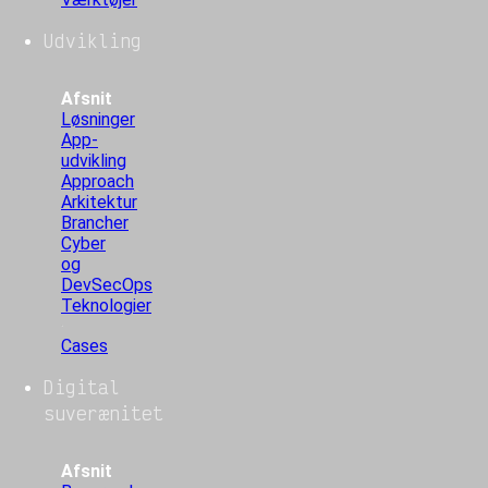
Udvikling
Afsnit
Løsninger
App-
udvikling
Approach
Arkitektur
Brancher
Cyber
og
DevSecOps
Teknologier
Cases
Digital
suverænitet
Afsnit