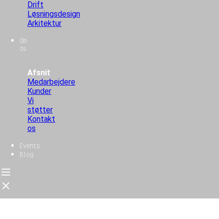
Drift
Løsningsdesign
Arkitektur
Om
os
Afsnit
Medarbejdere
Kunder
Vi
støtter
Kontakt
os
Events
Blog
Forside