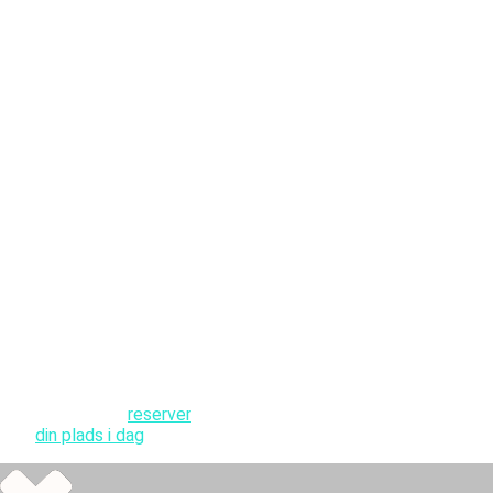
teamets indsatser. I
fritiden nyder han at
campere, vandre,
rejse og bruge tid
med venner og
familier.
Hvis jeg ikke
kan nå det?
Bare rolig. Vi sender
en optagelse til alle
som registrerer sig.
Lyder det godt?
Vælg hvilket
tidspunkt du vil
deltage, og
reserver
din plads i dag
!