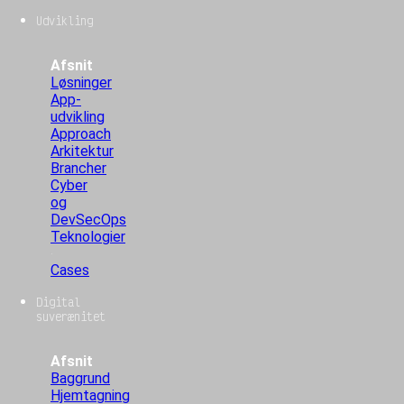
Udvikling
Afsnit
Løsninger
App-
udvikling
Approach
Arkitektur
Brancher
Cyber
og
DevSecOps
Teknologier
Cases
Digital
suverænitet
Afsnit
Baggrund
Hjemtagning