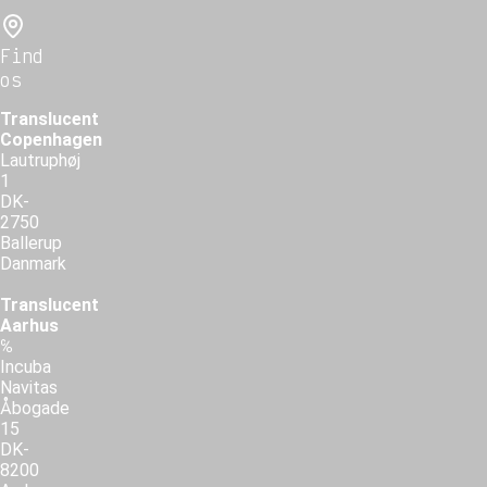
Find
os
Translucent
Copenhagen
Lautruphøj
1
DK-
2750
Ballerup
Danmark
Translucent
Aarhus
℅
Incuba
Navitas
Åbogade
15
DK-
8200