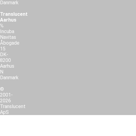
Danmark
Translucent
Aarhus
℅
Incuba
Navitas
Åbogade
15
DK-
8200
Aarhus
N
Danmark
©
2001-
2026
Translucent
ApS