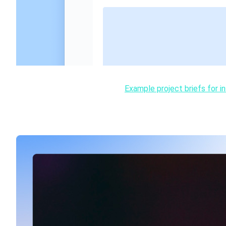
Du kan se flere eksempler her:
Example project briefs for in
Hjemmesiden kan bruges som udgangspunkt for at finde fle