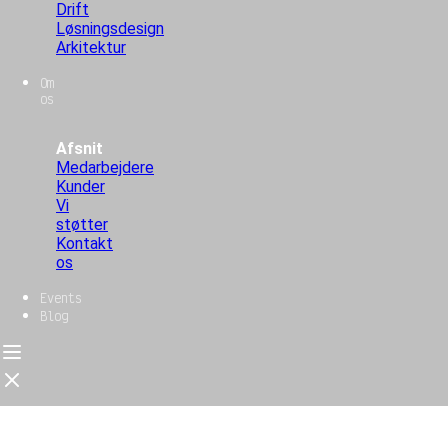
Drift
Løsningsdesign
Arkitektur
Om
os
Afsnit
Medarbejdere
Kunder
Vi
støtter
Kontakt
os
Events
Blog
Forside