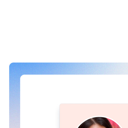
Hvem arbejder på hvad?
I mange virksomheder kan det være svært at finde ud af hv
projekter opstå nye teams, som går på tværs af organisatio
Derfor kan man i Atlas på alle projekter og mål se det team