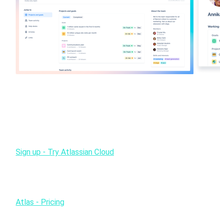
Hvordan kommer jeg i gang med at bruge At
Atlas fås i en gratis udgave, som du kan gå i gang med at b
Sign up - Try Atlassian Cloud
Der findes også Standard- og Premium-udgaver, hvor der er b
Atlas - Pricing