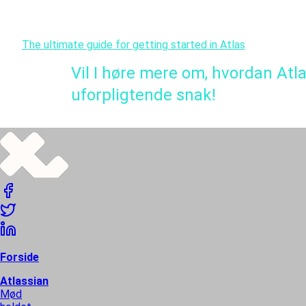
Sidst men ikke mindst er her en detaljeret guide til at hjæ
The ultimate guide for getting started in Atlas
Vil I høre mere om, hvordan Atl
uforpligtende snak!
Forside
Atlassian
Mød