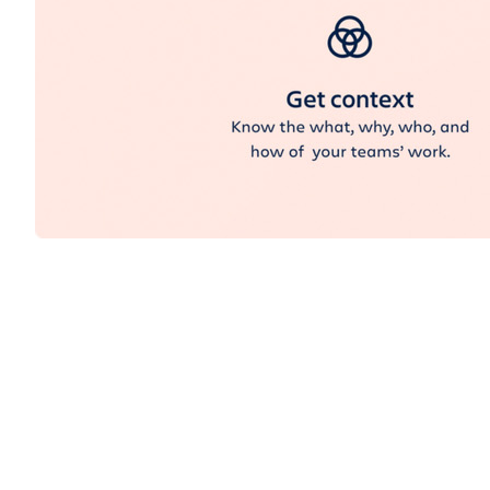
Den udfordring, man forsøger at løse med Atlas er, at det 
ud i de forskellige systemer. Det gør, at det kan være svær
Atlas er bygget til at understøtte, at et team har en fæll
Hvad
er det vi arbejder på og
hvorfor
?
Hvordan
går det?
Hvem
arbejder på hvad?