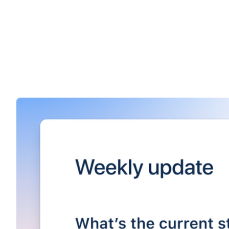
Hvordan går det?
Atlas tjener også et andet vigtigt formål, nemlig at man ka
ideen her er at erstatte de status-møder, som ofte er inef
projekt. De ser således ud og er på max 280 tegn, så de bli