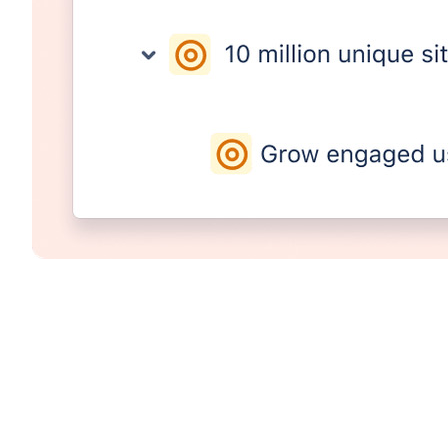
Hvert mål har bl.a. en ejer og en status, og ejeren af et må
målene og de tilknyttede projekter.
Et projekt i Atlas repræsenterer et sæt arbejde, som man ge
Hvis man er vant til at arbejde med projekter i Jira, så er p
tekniske detaljer i Jira, mens men samler alle værktøjer og st