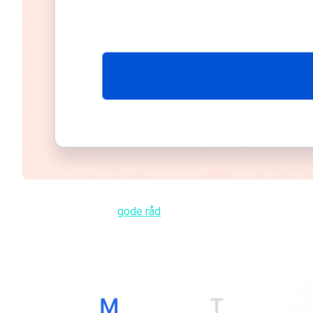
Atlassian har nogle
gode råd
til at skrive disse status upda
dem i det værktøj, man gerne vil have det i: