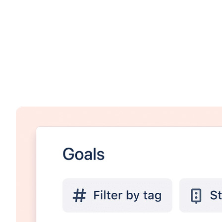
De spørgsmål kan være svære at svare på, hvis man ikke ve
projektet, så Atlas understøtter begge dele.
Hvordan virker Atlas?
I Atlas arbejder man med mål og projekter. Målene udtrykk