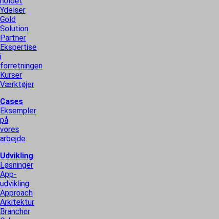
holdet
Ydelser
Gold
Solution
Partner
Ekspertise
i
forretningen
Kurser
Værktøjer
Cases
Eksempler
på
vores
arbejde
Udvikling
Løsninger
App-
udvikling
Approach
Arkitektur
Brancher