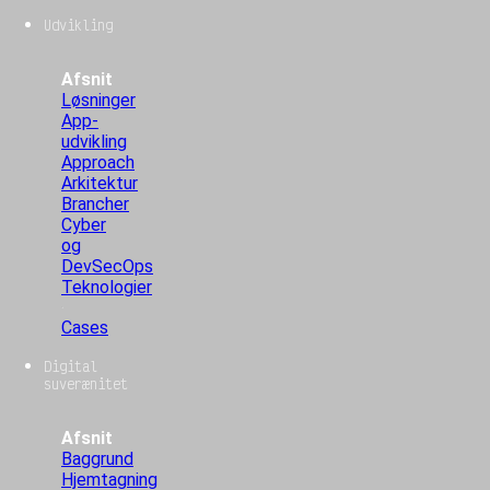
Udvikling
Afsnit
Løsninger
App-
udvikling
Approach
Arkitektur
Brancher
Cyber
og
DevSecOps
Teknologier
Cases
Digital
suverænitet
Afsnit
Baggrund
Hjemtagning