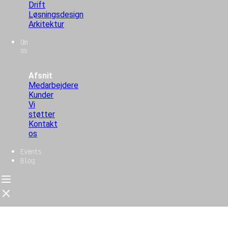
Drift
Løsningsdesign
Arkitektur
Om
os
Afsnit
Medarbejdere
Kunder
Vi
støtter
Kontakt
os
Events
Blog
Forside