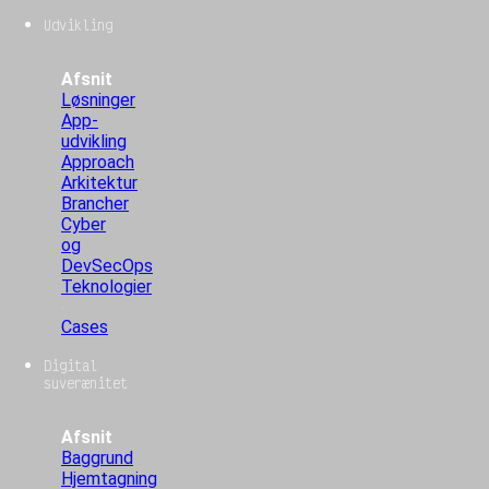
Udvikling
Afsnit
Løsninger
App-
udvikling
Approach
Arkitektur
Brancher
Cyber
og
DevSecOps
Teknologier
Cases
Digital
suverænitet
Afsnit
Baggrund
Hjemtagning