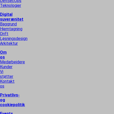
DevSecOps
Teknologier
Digital
suverænitet
Baggrund
Hjemtagning
Drift
Løsningsdesign
Arkitektur
Om
os
Medarbejdere
Kunder
Vi
støtter
Kontakt
os
Privatlivs-
og
cookiepolitik
Events