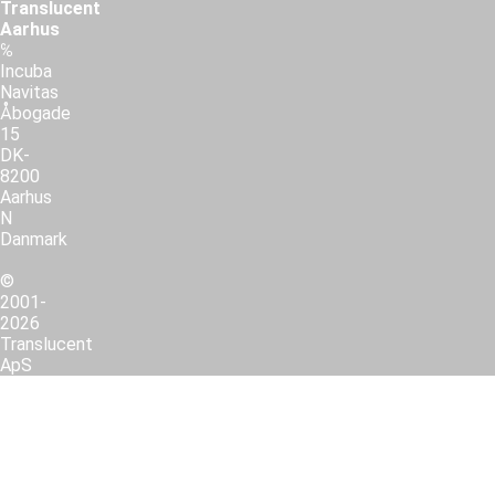
Translucent
Aarhus
℅
Incuba
Navitas
Åbogade
15
DK-
8200
Aarhus
N
Danmark
©
2001-
2026
Translucent
ApS