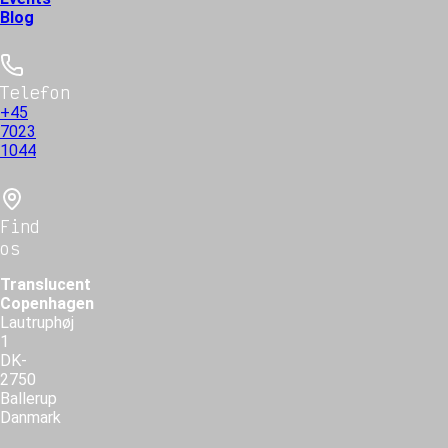
Blog
Telefon
+45
7023
1044
Find
os
Translucent
Copenhagen
Lautruphøj
1
DK-
2750
Ballerup
Danmark