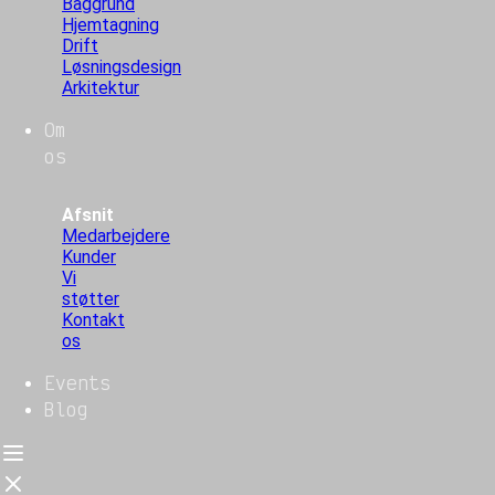
Baggrund
Hjemtagning
Drift
Løsningsdesign
Arkitektur
Om
os
Afsnit
Medarbejdere
Kunder
Vi
støtter
Kontakt
os
Events
Blog