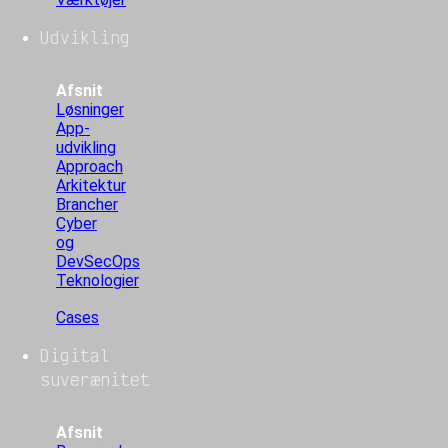
Udvikling
Afsnit
Løsninger
App-
udvikling
Approach
Arkitektur
Brancher
Cyber
og
DevSecOps
Teknologier
Cases
Digital
suverænitet
Afsnit