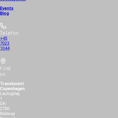
Events
Blog
Telefon
+45
7023
1044
Find
os
Translucent
Copenhagen
Lautruphøj
1
DK-
2750
Ballerup