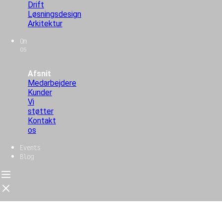
Drift
Løsningsdesign
Arkitektur
Om
os
Afsnit
Medarbejdere
Kunder
Vi
støtter
Kontakt
os
Events
Blog
Forside