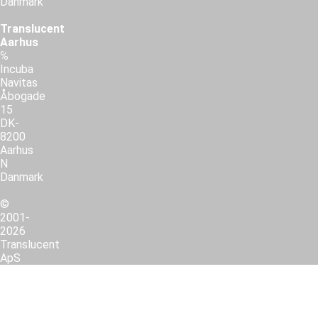
Danmark
Translucent
Aarhus
℅
Incuba
Navitas
Åbogade
15
DK-
8200
Aarhus
N
Danmark
©
2001-
2026
Translucent
ApS