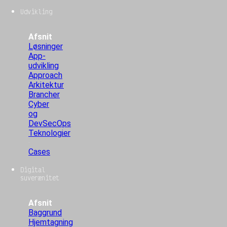
Udvikling
Afsnit
Løsninger
App-
udvikling
Approach
Arkitektur
Brancher
Cyber
og
DevSecOps
Teknologier
Cases
Digital
suverænitet
Afsnit
Baggrund
Hjemtagning