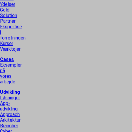
Ydelser
Gold
Solution
Partner
Ekspertise
i
forretningen
Kurser
Værktøjer
Cases
Eksempler
på
vores
arbejde
Udvikling
Løsninger
App-
udvikling
Approach
Arkitektur
Brancher
Cyber