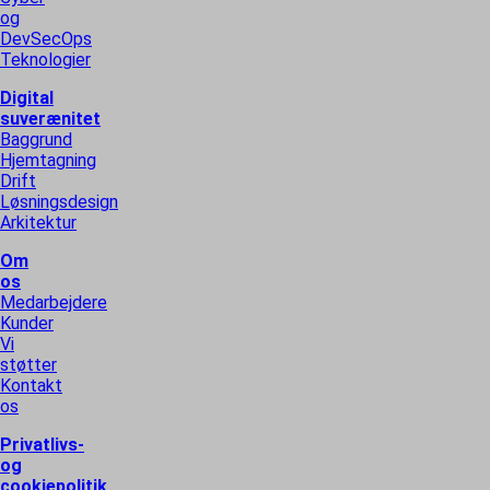
og
DevSecOps
Teknologier
Digital
suverænitet
Baggrund
Hjemtagning
Drift
Løsningsdesign
Arkitektur
Om
os
Medarbejdere
Kunder
Vi
støtter
Kontakt
os
Privatlivs-
og
cookiepolitik