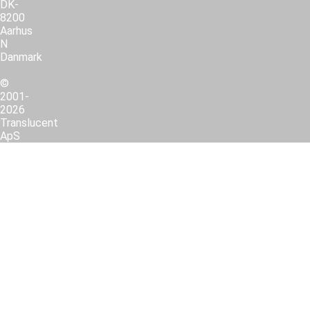
DK-
8200
Aarhus
N
Danmark
©
2001-
2026
Translucent
ApS