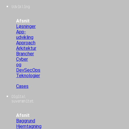
Udvikling
Afsnit
Løsninger
App-
udvikling
Approach
Arkitektur
Brancher
Cyber
og
DevSecOps
Teknologier
Cases
Digital
suverænitet
Afsnit
Baggrund
Hjemtagning