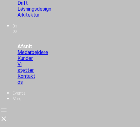
Drift
Løsningsdesign
Arkitektur
Om
os
Afsnit
Medarbejdere
Kunder
Vi
støtter
Kontakt
os
Events
Blog
Forside