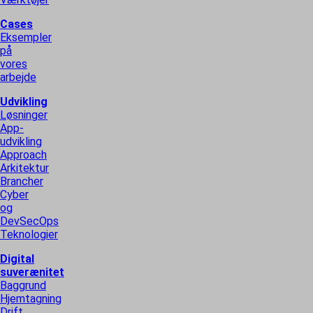
Cases
Eksempler
på
vores
arbejde
Udvikling
Løsninger
App-
udvikling
Approach
Arkitektur
Brancher
Cyber
og
DevSecOps
Teknologier
Digital
suverænitet
Baggrund
Hjemtagning
Drift