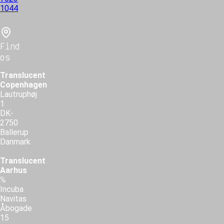
1044
Find
os
Translucent
Copenhagen
Lautruphøj
1
DK-
2750
Ballerup
Danmark
Translucent
Aarhus
℅
Incuba
Navitas
Åbogade
15