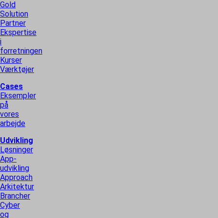
Gold
Solution
Partner
Ekspertise
i
forretningen
Kurser
Værktøjer
Cases
Eksempler
på
vores
arbejde
Udvikling
Løsninger
App-
udvikling
Approach
Arkitektur
Brancher
Cyber
og