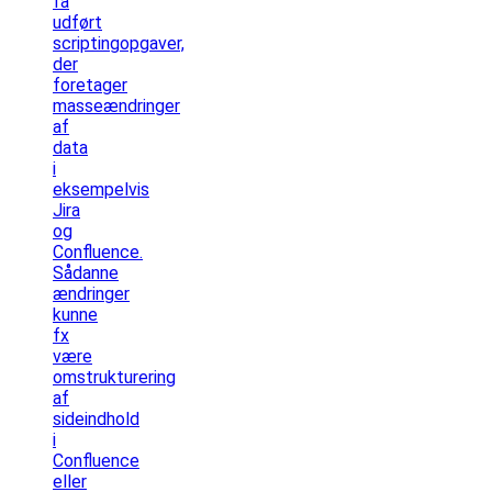
få
udført
scriptingopgaver,
der
foretager
masseændringer
af
data
i
eksempelvis
Jira
og
Confluence.
Sådanne
ændringer
kunne
fx
være
omstrukturering
af
sideindhold
i
Confluence
eller