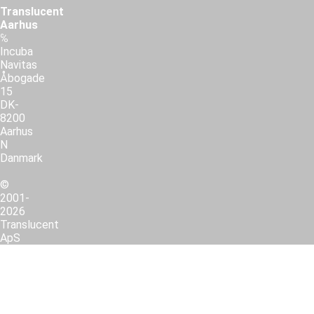
Translucent
Aarhus
℅
Incuba
Navitas
Åbogade
15
DK-
8200
Aarhus
N
Danmark
©
2001-
2026
Translucent
ApS