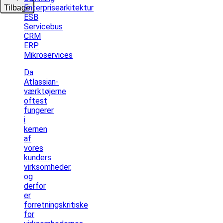
Enterprisearkitektur
Tilbage
ESB
Servicebus
CRM
ERP
Mikroservices
Da
Atlassian-
værktøjerne
oftest
fungerer
i
kernen
af
vores
kunders
virksomheder,
og
derfor
er
forretningskritiske
for