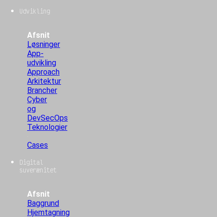
Udvikling
Afsnit
Løsninger
App-
udvikling
Approach
Arkitektur
Brancher
Cyber
og
DevSecOps
Teknologier
Cases
Digital
suverænitet
Afsnit
Baggrund
Hjemtagning