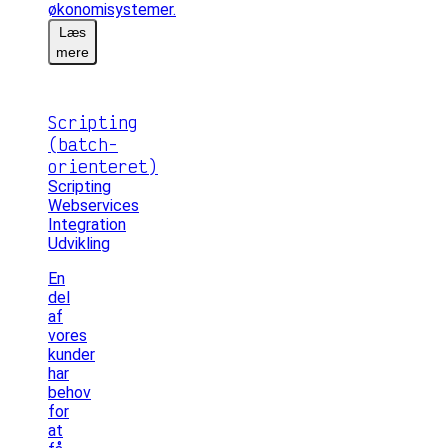
økonomisystemer.
Læs
mere
Scripting
(batch-
orienteret)
Scripting
Webservices
Integration
Udvikling
En
del
af
vores
kunder
har
behov
for
at