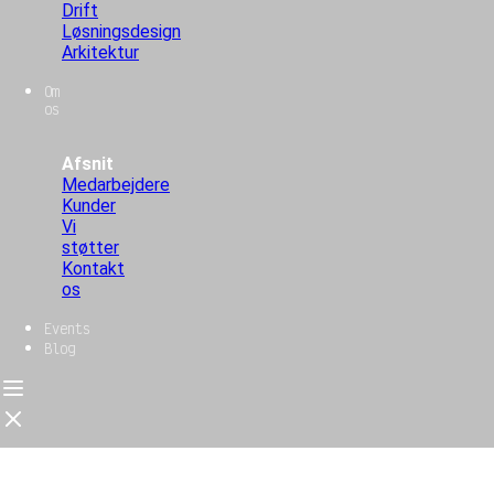
Drift
Løsningsdesign
Arkitektur
Om
os
Afsnit
Medarbejdere
Kunder
Vi
støtter
Kontakt
os
Events
Blog
Forside