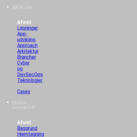
Udvikling
Afsnit
Løsninger
App-
udvikling
Approach
Arkitektur
Brancher
Cyber
og
DevSecOps
Teknologier
Cases
Digital
suverænitet
Afsnit
Baggrund
Hjemtagning