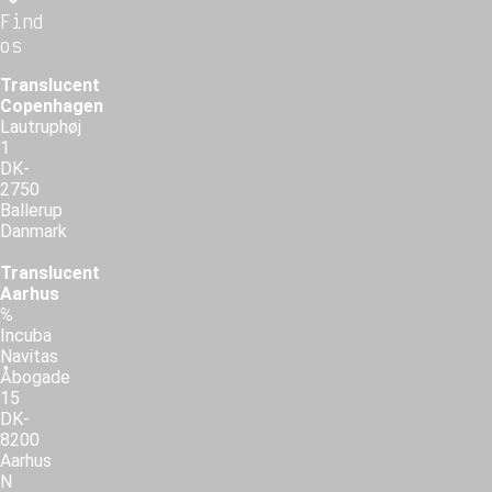
Find
os
Translucent
Copenhagen
Lautruphøj
1
DK-
2750
Ballerup
Danmark
Translucent
Aarhus
℅
Incuba
Navitas
Åbogade
15
DK-
8200
Aarhus
N