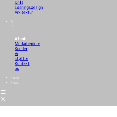
Drift
Løsningsdesign
Arkitektur
Om
os
Afsnit
Medarbejdere
Kunder
Vi
støtter
Kontakt
os
Events
Blog
Forside