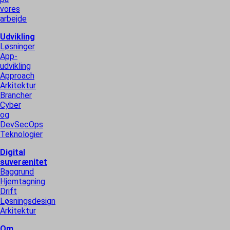
vores
arbejde
Udvikling
Løsninger
App-
udvikling
Approach
Arkitektur
Brancher
Cyber
og
DevSecOps
Teknologier
Digital
suverænitet
Baggrund
Hjemtagning
Drift
Løsningsdesign
Arkitektur
Om