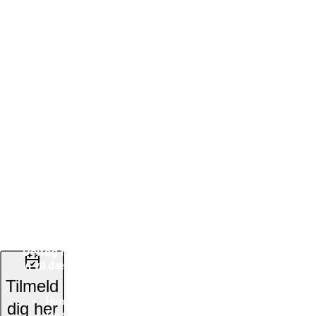
Center?
17. oktober 2023
(17.
oktober)
14.00 - 15.00
Webinar
Beskrivelse
·
Webinar: Atlassians
17.
migrering - Fra Server til
oktober
Cloud/Data Center
2023,
kl.
14.00
Atlassian siger farvel til server
-
med en officiel EOL-dato den
15.00
15/02 2024. Hvad betyder det
for din organisation?
·
Online
Deltag i vores webinar, hvor
vi vil dække:
Tilmeld
Hvorfor Atlassian skifter
dig her
fra server