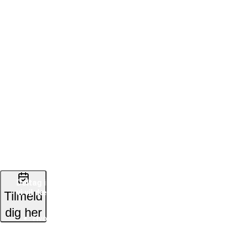
Center?
10. oktober 2023
(oktober)
Webinar
14.00 - 15.00
·
Beskrivelse
10.
oktober
Webinar: Atlassians
2023,
migrering - Fra Server til
kl.
Cloud/Data Center
14.00
-
Atlassian siger farvel til server
15.00
med en officiel EOL-dato den
15/02 2024. Hvad betyder det
·
for din organisation?
Online
Deltag i vores webinar, hvor
vi vil dække:
Tilmeld
dig her
Hvorfor Atlassian skifter
fra server