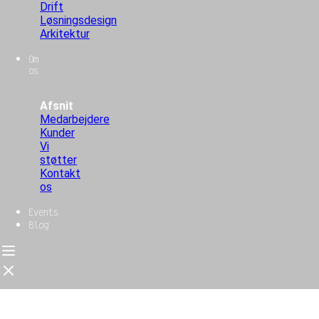
Drift
Løsningsdesign
Arkitektur
Om
os
Afsnit
Medarbejdere
Kunder
Vi
støtter
Kontakt
os
Events
Blog
Forside