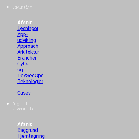
Udvikling
Afsnit
Løsninger
App-
udvikling
Approach
Arkitektur
Brancher
Cyber
og
DevSecOps
Teknologier
Cases
Digital
suverænitet
Afsnit
Baggrund
Hjemtagning