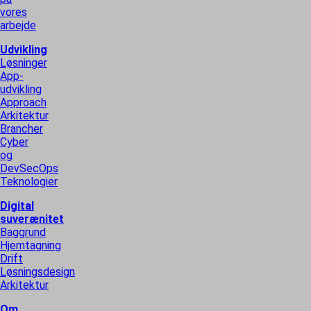
vores
arbejde
Udvikling
Løsninger
App-
udvikling
Approach
Arkitektur
Brancher
Cyber
og
DevSecOps
Teknologier
Digital
suverænitet
Baggrund
Hjemtagning
Drift
Løsningsdesign
Arkitektur
Om