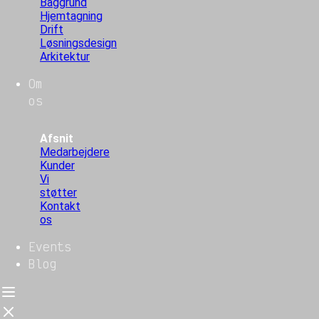
Baggrund
Hjemtagning
Drift
Løsningsdesign
Arkitektur
Om
os
Afsnit
Medarbejdere
Kunder
Vi
støtter
Kontakt
os
Events
Blog