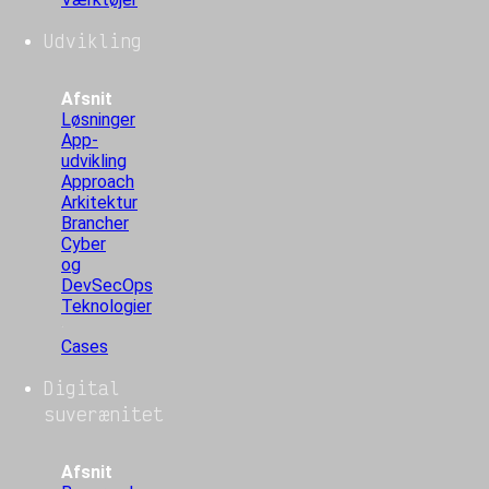
Udvikling
Afsnit
Løsninger
App-
udvikling
Approach
Arkitektur
Brancher
Cyber
og
DevSecOps
Teknologier
Cases
Digital
suverænitet
Afsnit