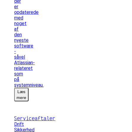
der
er
opdaterede
med
noget
af
den
nyeste
software
-
såvel
Atlassian-
relateret
som
på
systemniveau.
Læs
mere
Serviceaftaler
Drift
Sikkerhed